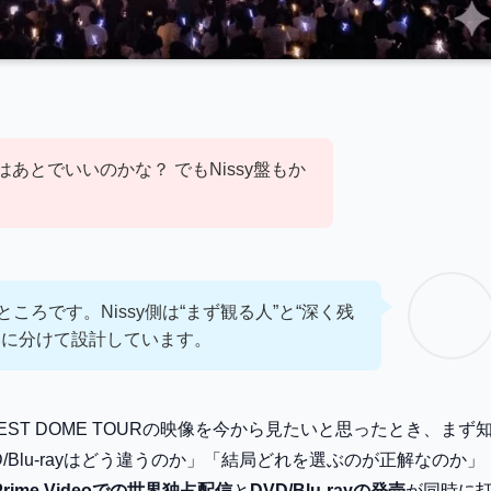
D盤はあとでいいのかな？ でもNissy盤もか
ころです。Nissy側は“まず観る人”と“深く残
いに分けて設計しています。
sary Final” BEST DOME TOURの映像を今から見たいと思ったとき、まず
VD/Blu-rayはどう違うのか」「結局どれを選ぶのが正解なのか」
Prime Videoでの世界独占配信
と
DVD/Blu-rayの発売
が同時に