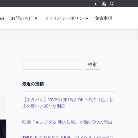
ut
お問い合わせ
プライバシーポリシー
免責事項
検索
最近の投稿
【ネタバレ】VIVANT第12話の5つの注目点｜新
庄の疑いと新たな別班
映画『キングダム 魂の決戦』が熱い5つの理由
THIS IS ITの見どころ5選｜マイケル・ジャクソ