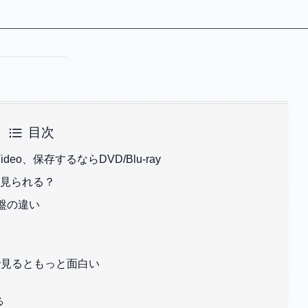
目次
eo、保存するならDVD/Blu-ray
何が見られる？
通常盤の違い
で見るともっと面白い
る