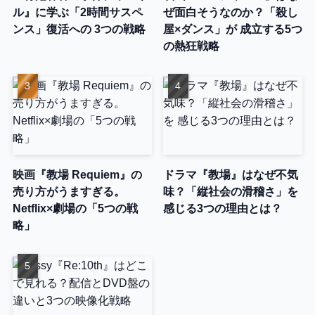
ル』に学ぶ「2時間サスペ
ぜ面白そうなのか？「殺し
ンス」復活への 3つの戦略
屋×ダンス」が 成立する5つ
の熱狂戦略
映画『教場 Requiem』の
ドラマ『教場』はなぜ不気
売り方がうますぎる。
味？「縦社会の滑稽さ」を
Netflix×劇場の「5つの戦
感じる3つの理由とは？
略」