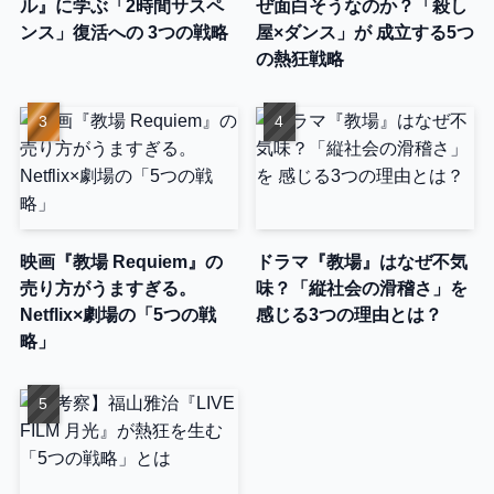
ル』に学ぶ「2時間サスペ
ぜ面白そうなのか？「殺し
ンス」復活への 3つの戦略
屋×ダンス」が 成立する5つ
の熱狂戦略
映画『教場 Requiem』の
ドラマ『教場』はなぜ不気
売り方がうますぎる。
味？「縦社会の滑稽さ」を
Netflix×劇場の「5つの戦
感じる3つの理由とは？
略」