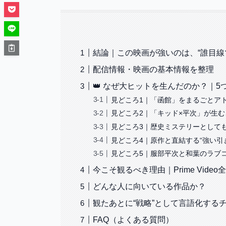
結論｜この映画が強いのは、“誰目線
配信情報・映画の基本情報を整理
👑 なぜ大ヒットを生んだのか？｜5
見どころ1｜「函館」をまるごとア
見どころ2｜「キッド×平次」が生
見どころ3｜歴史ミステリーとして
見どころ4｜原作と直結する“強い引
見どころ5｜服部平次と和葉のラブ
今こそ観るべき理由｜Prime Vid
どんな人に向いている作品か？
観たあとに“戦略”として言語化する
FAQ（よくある質問）