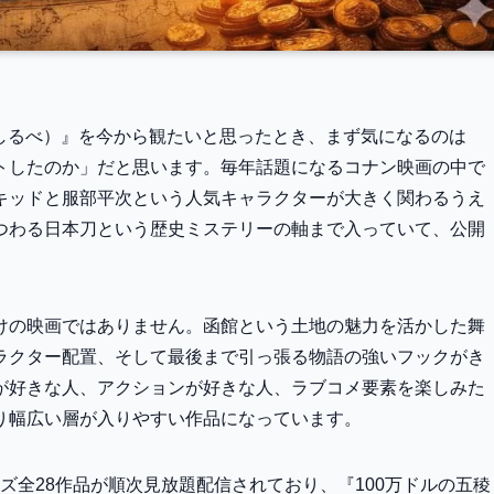
ちしるべ）』を今から観たいと思ったとき、まず気になるのは
トしたのか」だと思います。毎年話題になるコナン映画の中で
キッドと服部平次という人気キャラクターが大きく関わるうえ
つわる日本刀という歴史ミステリーの軸まで入っていて、公開
けの映画ではありません。函館という土地の魅力を活かした舞
ラクター配置、そして最後まで引っ張る物語の強いフックがき
が好きな人、アクションが好きな人、ラブコメ要素を楽しみた
り幅広い層が入りやすい作品になっています。
シリーズ全28作品が順次見放題配信されており、『100万ドルの五稜