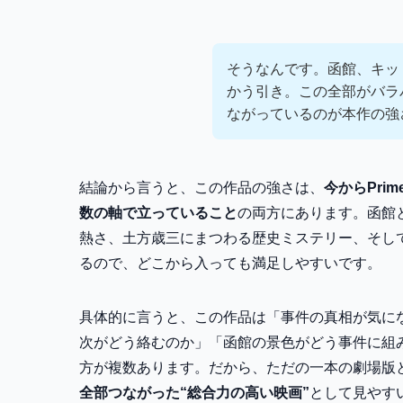
そうなんです。函館、キッ
かう引き。この全部がバラ
ながっているのが本作の強
結論から言うと、この作品の強さは、
今からPrim
数の軸で立っていること
の両方にあります。函館
熱さ、土方歳三にまつわる歴史ミステリー、そして
るので、どこから入っても満足しやすいです。
具体的に言うと、この作品は「事件の真相が気に
次がどう絡むのか」「函館の景色がどう事件に組
方が複数あります。だから、ただの一本の劇場版
全部つながった“総合力の高い映画”
として見やす