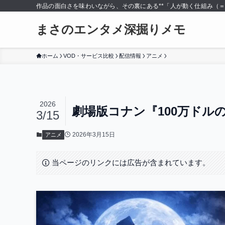
作品の面白さを味わいながら、その裏にある**「人が動く仕組み（
まさのエンタメ深掘りメモ
ホーム
VOD・サービス比較
配信情報
アニメ
2026
劇場版コナン『100万ドル
3/15
2026年3月15日
アニメ
当ページのリンクには広告が含まれています。