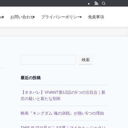
ut
お問い合わせ
プライバシーポリシー
免責事項
検索
最近の投稿
【ネタバレ】VIVANT第12話の5つの注目点｜新
庄の疑いと新たな別班
映画『キングダム 魂の決戦』が熱い5つの理由
THIS IS ITの見どころ5選｜マイケル・ジャクソ