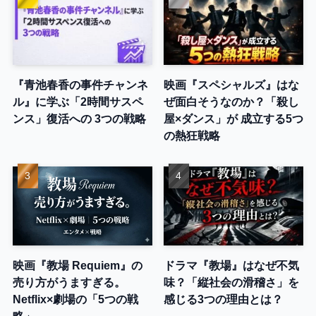
『青池春香の事件チャンネ
映画『スペシャルズ』はな
ル』に学ぶ「2時間サスペ
ぜ面白そうなのか？「殺し
ンス」復活への 3つの戦略
屋×ダンス」が 成立する5つ
の熱狂戦略
映画『教場 Requiem』の
ドラマ『教場』はなぜ不気
売り方がうますぎる。
味？「縦社会の滑稽さ」を
Netflix×劇場の「5つの戦
感じる3つの理由とは？
略」