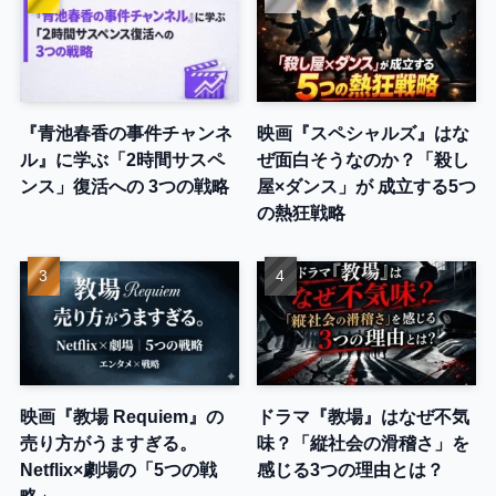
『青池春香の事件チャンネ
映画『スペシャルズ』はな
ル』に学ぶ「2時間サスペ
ぜ面白そうなのか？「殺し
ンス」復活への 3つの戦略
屋×ダンス」が 成立する5つ
の熱狂戦略
映画『教場 Requiem』の
ドラマ『教場』はなぜ不気
売り方がうますぎる。
味？「縦社会の滑稽さ」を
Netflix×劇場の「5つの戦
感じる3つの理由とは？
略」