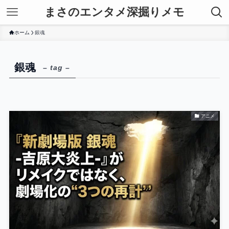
まさのエンタメ深掘りメモ
ホーム
銀魂
銀魂
– tag –
アニメ