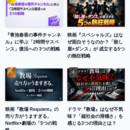
『青池春香の事件チャンネ
映画『スペシャルズ』はな
ル』に学ぶ「2時間サスペ
ぜ面白そうなのか？「殺し
ンス」復活への 3つの戦略
屋×ダンス」が 成立する5つ
の熱狂戦略
映画『教場 Requiem』の
ドラマ『教場』はなぜ不気
売り方がうますぎる。
味？「縦社会の滑稽さ」を
Netflix×劇場の「5つの戦
感じる3つの理由とは？
略」