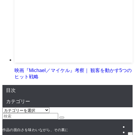
映画『Michael／マイケル』考察｜ 観客を動かす5つの
ヒット戦略
目次
カテゴリー
カ
テ
ゴ
リ
作品の面白さを味わいながら、その裏にある**「人が動く仕組み（＝戦略）」*