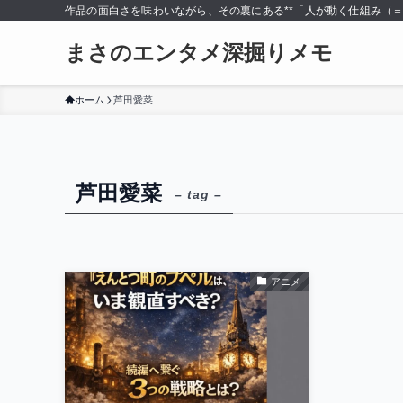
作品の面白さを味わいながら、その裏にある**「人が動く仕組み（
まさのエンタメ深掘りメモ
ホーム
芦田愛菜
芦田愛菜
– tag –
アニメ