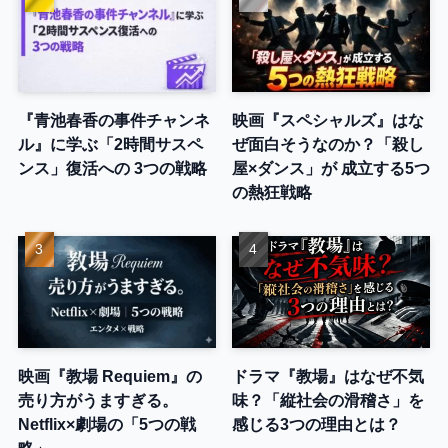
『青池春香の事件チャンネ
映画『スペシャルズ』はな
ル』に学ぶ「2時間サスペ
ぜ面白そうなのか？「殺し
ンス」復活への 3つの戦略
屋×ダンス」が 成立する5つ
の熱狂戦略
映画『教場 Requiem』の
ドラマ『教場』はなぜ不気
売り方がうますぎる。
味？「縦社会の滑稽さ」を
Netflix×劇場の「5つの戦
感じる3つの理由とは？
略」