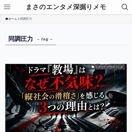
まさのエンタメ深掘りメモ
ホーム
同調圧力
同調圧力
– tag –
ミステリー/サスペンス