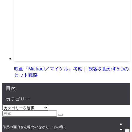
映画『Michael／マイケル』考察｜ 観客を動かす5つの
ヒット戦略
目次
カテゴリー
カ
テ
ゴ
リ
作品の面白さを味わいながら、その裏にある**「人が動く仕組み（＝戦略）」*