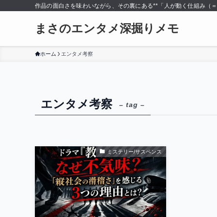
作品の面白さを味わいながら、その裏にある**「人が動く仕組み（
まさのエンタメ深掘りメモ
ホーム
エンタメ考察
エンタメ考察
– tag –
ミステリー/サスペンス